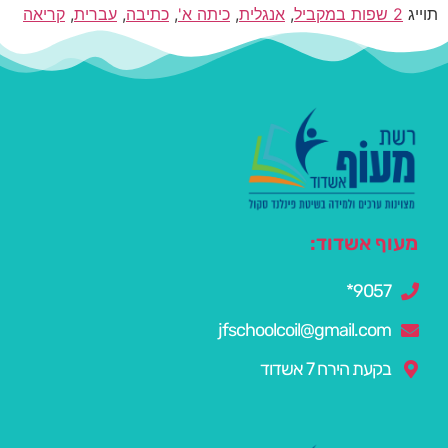
תוייג
2 שפות במקביל
,
אנגלית
,
כיתה א'
,
כתיבה
,
עברית
,
קריאה
מעוף אשדוד:
9057*
jfschoolcoil@gmail.com
בקעת הירח 7 אשדוד