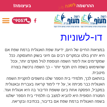
ת
ל
ה
י
ש
נ
מ
ל
ההרשמה
בעיצומה!
ו
י
ד
ם
9057*
דו-לשוניות
במציאות החיים של היום, ידיעת שפת האנגלית ברמת שפת אם
היא יתרון בולט ובמקרים רבים גם חיוני בשוק התעסוקה. ככל
שמקדימים את לימוד השפה הנוספת לגיל מוקדם יותר, וככל
שהשימוש בשפה הינו תכוף יותר – כך השפה נרכשת בצורה
מיטבית.
בהתאם לכך, תלמידי בית הספר שלנו נחשפים להקניית השפה
האנגלית כבר מכיתה א', על ידי לימוד קריאה בעברית ובאנגלית
במקביל, הפסקה אחת ביום ששפת הדיבור בה היא אנגלית ועוד.
המטרה הסופית היא להביא למצב בו תלמידי בית הספר ישלטו
בשפה האנגלית ברמת שפת אם בדיבור, בכתיבה ובקריאה.