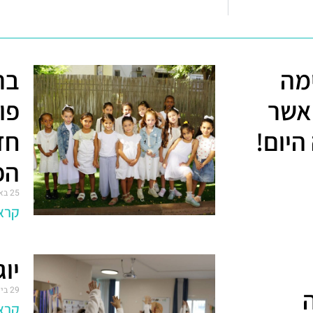
מה
בר
אשר
פו
היום!
חד
הפ
25 באוקטובר 2022
קרא 
יוג
29 ביוני 2022
קרא 