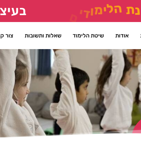
נ
ת
ה
ל
י
מ
ו
ד
י
ם
ת
ש
פ
"
ז
בעיצו
אודות
שיטת הלימוד
שאלות ותשובות
צור ק