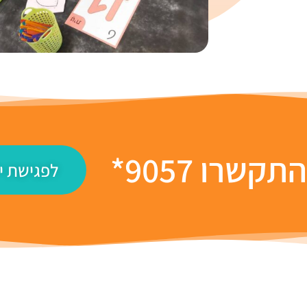
תקשרו 9057*
לפגישת יי