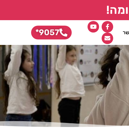
מה!
9057*
שר