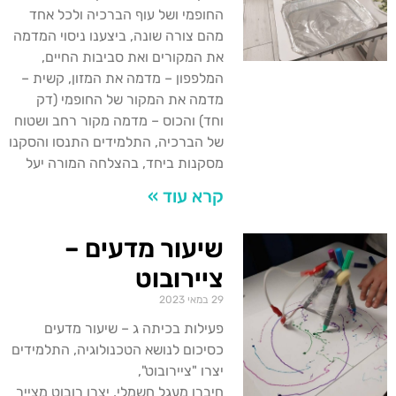
החופמי ושל עוף הברכיה ולכל אחד
מהם צורה שונה, ביצענו ניסוי המדמה
את המקורים ואת סביבות החיים,
המלפפון – מדמה את המזון, קשית –
מדמה את המקור של החופמי (דק
וחד) והכוס – מדמה מקור רחב ושטוח
של הברכיה, התלמידים התנסו והסקנו
מסקנות ביחד, בהצלחה המורה יעל
קרא עוד »
שיעור מדעים –
ציירובוט
29 במאי 2023
פעילות בכיתה ג – שיעור מדעים
כסיכום לנושא הטכנולוגיה, התלמידים
יצרו "ציירובוט",
חיברו מעגל חשמלי, יצרו רובוט מצייר