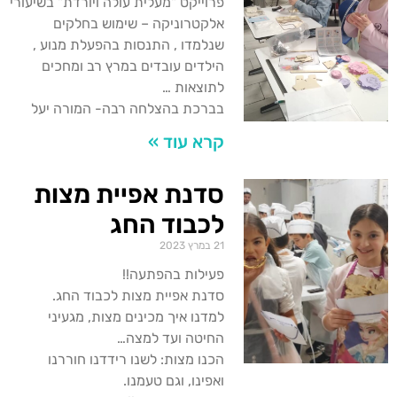
פרוייקט "מעלית עולה ויורדת" בשיעורי
אלקטרוניקה – שימוש בחלקים
שנלמדו , התנסות בהפעלת מנוע ,
הילדים עובדים במרץ רב ומחכים
לתוצאות …
בברכת בהצלחה רבה- המורה יעל
קרא עוד »
סדנת אפיית מצות
לכבוד החג
21 במרץ 2023
פעילות בהפתעה!!
סדנת אפיית מצות לכבוד החג.
למדנו איך מכינים מצות, מגעיני
החיטה ועד למצה…
הכנו מצות: לשנו רידדנו חוררנו
ואפינו, וגם טעמנו.