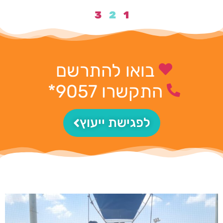
3
2
1
בואו להתרשם
התקשרו 9057*
לפגישת ייעוץ