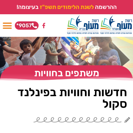
ההרשמה
ל
ש
נ
ת
ה
ל
י
מ
ו
ד
י
ם
ת
ש
פ
"
ז
בעיצומה!
9057*
משתפים בחוויות
חדשות וחוויות בפינלנד
סקול