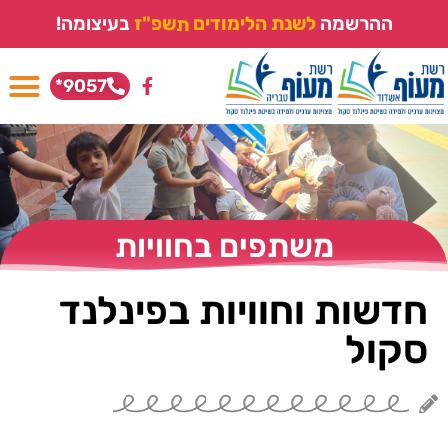
ההרשמה
ל
ש
נ
ת
ה
ל
י
מ
ו
ד
י
ם
ת
ש
פ
"
ז
בעיצומה!
9057*
משתפים בחוויות
חדשות וחוויות בפינלנד
סקול