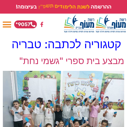
ההרשמה
ל
ש
נ
ת
ה
ל
י
מ
ו
ד
י
ם
בעיצומה!
ז
"
ת
פ
ש
9057*
קטגוריה לכתבה:
טבריה
מבצע בית ספרי "גשמי נחת"