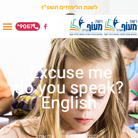
ההרשמה
ל
ש
נ
ת
ה
ל
י
מ
ו
ד
י
ם
ת
ש
פ
"
ז
בעיצומה!
9057*
Excuse me,
?do you speak
English
17/06/2021
אלי שלום