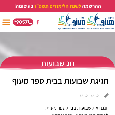
ההרשמה
ל
ש
נ
ת
ה
ל
י
מ
ו
ד
י
ם
ת
ש
פ
"
ז
בעיצומה!
9057*
חג שבועות
חגיגת שבועות בבית ספר מעוף
חגגנו את שבועות בבית ספר מעוף!