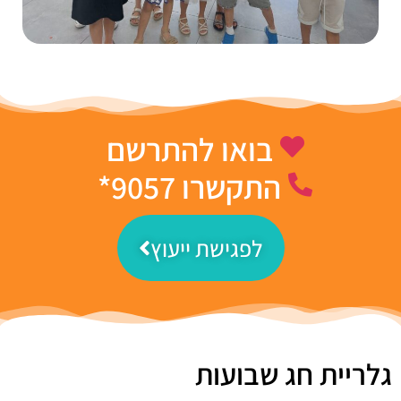
בואו להתרשם
התקשרו 9057*
לפגישת ייעוץ
גלריית חג שבועות