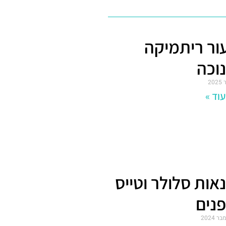
ור ריתמיקה
וכה
וד »
אות סלולר וטייס
נים