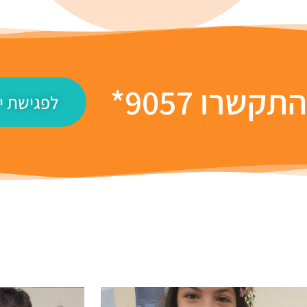
תקשרו 9057*
לפגישת יי