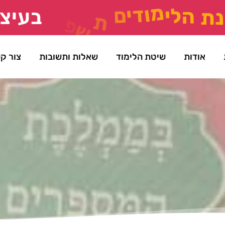
נ
ת
ה
ל
י
מ
ו
ד
י
ם
ת
ש
פ
"
ז
בעיצו
אודות
שיטת הלימוד
שאלות ותשובות
צור ק