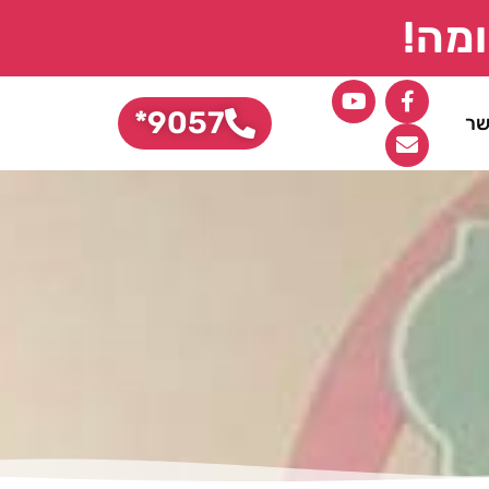
מה!
9057*
שר