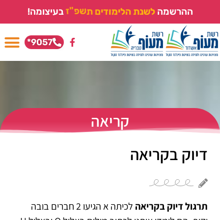
ההרשמה
ל
ש
נ
ת
ה
ל
י
מ
ו
ד
י
ם
ת
ש
פ
"
בעיצומה!
ז
9057*
קריאה
דיוק בקריאה
תרגול דיוק בקריאה
לכיתה א הגיעו 2 חברים בובה