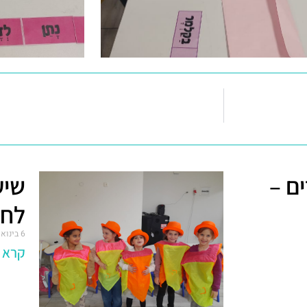
ים –
שיע
לחנ
6 בינואר 2025
קרא ע