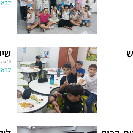
קרא ע
ש
שיע
15 בדצמבר 2024
קרא ע
ות בבית
ליל