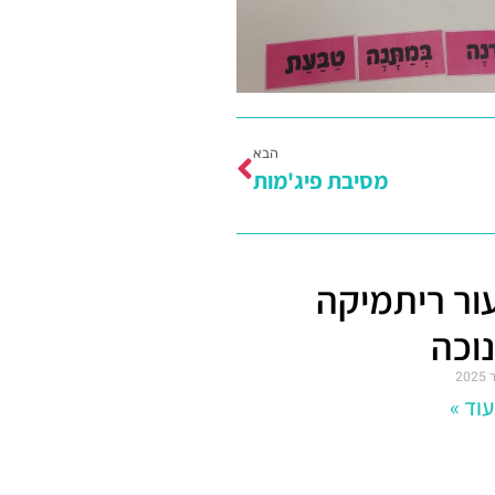
הבא
מסיבת פיג'מות
ור ריתמיקה
וכה
וד »