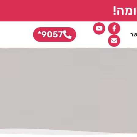
מה!
9057*
שר