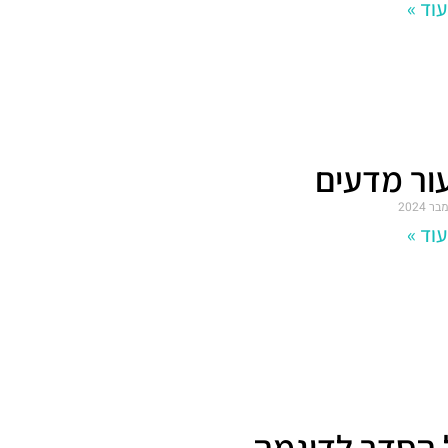
וד »
ור מדעים
וד »
 הסדר לדוגמה