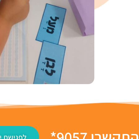
תקשרו 9057*
לפגישת יי