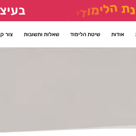
נ
ת
ה
ל
י
מ
ו
ד
י
ם
ת
ש
פ
"
ז
בעיצו
אודות
שיטת הלימוד
שאלות ותשובות
צור ק