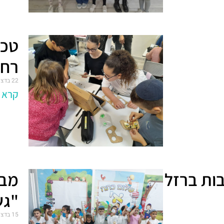
טכנ
רחפ
22 בדצמבר 2024
קרא ע
ות ברזל
מבצ
"גש
15 בדצמבר 2024