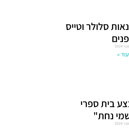
אות סלולר וטייס
נים
וד »
ע בית ספרי
מי נחת"