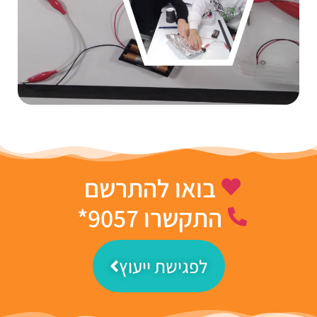
בואו להתרשם
התקשרו 9057*
לפגישת ייעוץ