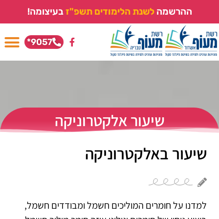
ההרשמה
ל
ש
נ
ת
ה
ל
י
מ
ו
ד
י
ם
ת
ש
פ
"
ז
בעיצומה!
9057*
שיעור אלקטרוניקה
שיעור באלקטרוניקה
למדנו על חומרים המוליכים חשמל ומבודדים חשמל,