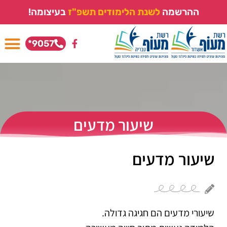
ההרשמה
ל
ש
נ
ת
ה
ל
י
מ
ו
ד
י
ם
ת
ש
פ
"
ז
בעיצומה!
9057*
שיעור מדעים
שיעור מדעים
שיעורי מדעים הם חגיגה גדולה.