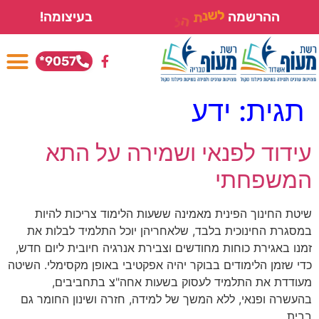
ה
ל
מ
ת
נ
י
ש
ההרשמה
בעיצומה!
ל
ו
י
ד
ם
9057*
תגית:
ידע
עידוד לפנאי ושמירה על התא
המשפחתי
שיטת החינוך הפינית מאמינה ששעות הלימוד צריכות להיות
במסגרת החינוכית בלבד, שלאחריהן יוכל התלמיד לבלות את
זמנו באגירת כוחות מחודשים וצבירת אנרגיה חיובית ליום חדש,
כדי שזמן הלימודים בבוקר יהיה אפקטיבי באופן מקסימלי. השיטה
מעודדת את התלמיד לעסוק בשעות אחה"צ בתחביבים,
בהעשרה ופנאי, ללא המשך של למידה, חזרה ושינון החומר גם
בבית.