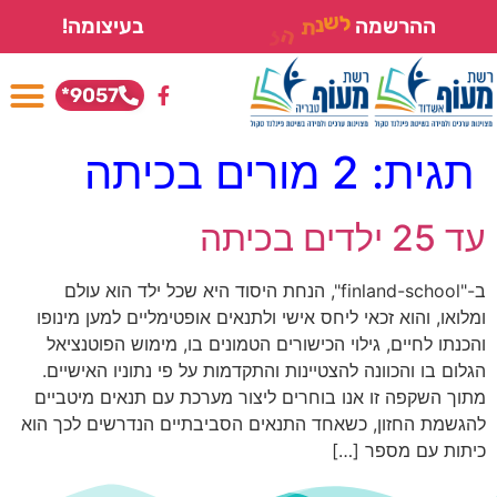
ה
ל
ת
נ
ש
י
מ
ל
ההרשמה
בעיצומה!
ו
ד
י
ם
9057*
תגית:
2 מורים בכיתה
עד 25 ילדים בכיתה
ב-"finland-school", הנחת היסוד היא שכל ילד הוא עולם
ומלואו, והוא זכאי ליחס אישי ולתנאים אופטימליים למען מינופו
והכנתו לחיים, גילוי הכישורים הטמונים בו, מימוש הפוטנציאל
הגלום בו והכוונה להצטיינות והתקדמות על פי נתוניו האישיים.
מתוך השקפה זו אנו בוחרים ליצור מערכת עם תנאים מיטביים
להגשמת החזון, כשאחד התנאים הסביבתיים הנדרשים לכך הוא
כיתות עם מספר […]