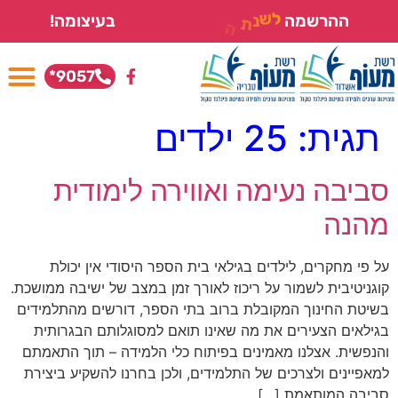
ל
ה
ת
נ
ש
י
מ
ל
ההרשמה
בעיצומה!
ו
י
ד
ם
9057*
תגית:
25 ילדים
סביבה נעימה ואווירה לימודית
מהנה
על פי מחקרים, לילדים בגילאי בית הספר היסודי אין יכולת
קוגניטיבית לשמור על ריכוז לאורך זמן במצב של ישיבה ממושכת.
בשיטת החינוך המקובלת ברוב בתי הספר, דורשים מהתלמידים
בגילאים הצעירים את מה שאינו תואם למסוגלותם הבגרותית
והנפשית. אצלנו מאמינים בפיתוח כלי הלמידה – תוך התאמתם
למאפיינים ולצרכים של התלמידים, ולכן בחרנו להשקיע ביצירת
סביבה המותאמת […]